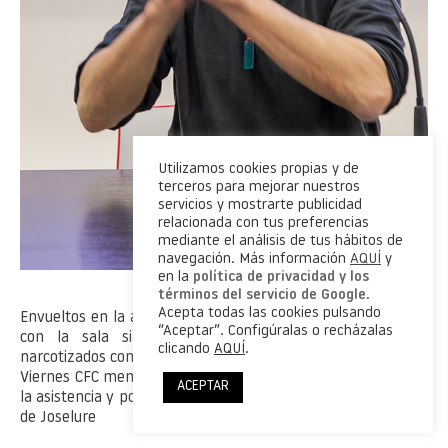
Utilizamos cookies propias y de
terceros para mejorar nuestros
servicios y mostrarte publicidad
relacionada con tus preferencias
mediante el análisis de tus hábitos de
navegación. Más información
AQUÍ
y
en la
política de privacidad y los
términos del servicio de Google
.
Acepta todas las cookies pulsando
Envueltos en la atmósfera del trabajo de Antoine Dagatá, y
“Aceptar”. Configúralas o recházalas
con la sala sin espacio para un alfiler, disfrutamos
clicando
AQUÍ
.
narcotizados con el trabajo del maestro de la penumbra. Un
Viernes CFC memorable en El Ensanche. Gracias a todos por
ACEPTAR
la asistencia y por el ambientazo generado. Fotos (cómo no)
de Joselure